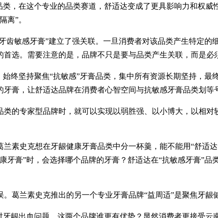
”品类，在这个专业的品类赛道，舒适达变成了更具影响力和权威
隔离”。
抗牙齿敏感牙膏”建立了强关联。一旦消费者对该品类产生特定的
的首选。需要注意的是，品牌不只是要与品类产生关联，而是必
，始终坚持聚焦“抗敏感”牙膏品类，集中所有资源长期坚持，最
的牙膏，让舒适达品牌在消费者心智空间与抗敏感牙膏品类划等
品类的专家型品牌时，就可以实现以弱胜强、以小博大，以相对
兰素史克想在牙龈健康牙膏品类中分一杯羹，能不能用“舒适达”
康牙膏”时，会选择哪个品牌的牙膏？舒适达在“抗敏感牙膏”品
。葛兰素史克推出的另一个专业牙膏品牌“益周适”是聚焦牙龈
针对牙龈出血问题，这两个品牌谁更有优势？显然消费者更接受云