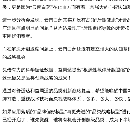
类，更是因为“云南白药”在止血方面有着非常强大的心智认知
进一步分析会发现，云南白药其实并没有占领“牙龈健康”牙膏
广泛且痛点明显的问题？益周适发现了“牙龈退缩导致的牙齿
更困扰消费者。
而在解决牙龈退缩问题上，云南白药还没有建立强大的认知基
的战略机会。
凭借有力的科学循证数据，益周适提出“根源性截停牙龈退缩”
这无疑又是品类创新战略的成果！
通过对舒适达和益周适的品类创新战略复盘，希望能唤醒中国
牌打造，重视战术技巧而忽视战略体系，贪多、贪大、贪快，
如果应用落后的“品牌偏好模型”与更先进的“品类战略模型”
已经开启了，谁先觉醒，谁将有机会开创超级品类，成为下半