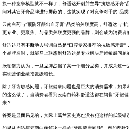
换一种竞争模型就不一样了，舒适达开创并主导“抗敏感牙膏
间对其它牙膏品牌进行屏蔽的，这就实现了对竞争对手的“品类
云南白药与“预防牙龈出血牙膏”品类的关联度高，舒适达与“
更专业、更聚焦、与品类关联度更强的品牌，则会成为消费者
舒适达只有不断地去强调自己是“口腔专家推荐的抗敏感牙膏”
个品牌名时，就能马上联想到舒适达是专业解决牙齿敏感问题
沃顿倍力认为，一旦品牌占据了某一个细分品类，并成为这一
实现营销业绩指数级增长。
除了牙齿敏感问题，牙龈健康问题也是巨大的消费需求，如果葛
的这么做了，当消费者看到云南白药和舒适达都在销售“牙龈健
来？
答案是显而易见的，实际上葛兰素史克也没有犯这样的低级错误
如果益周适与云南白药解决一样的“牙龈健康问题”，例如都