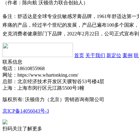
（作者：陈向航 沃顿倍力联合创始人）
备注：舒适达是全球专业抗敏感牙膏品牌，1961年舒适达第一
疼痛的产品，经过半个世纪的发展，产品已遍布100多个国家
史克消费者健康部门下品牌，2022年2月22日，公司正式宣布剥
首页
关于我们
新定位
案例
联
联系信息
电话：18610855968
网址：https://www.whartonking.com/
总部：北京经济技术开发区天骥智谷53号楼4层
上海：上海市闵行区元江路5500号1幢
版权所有: 沃顿倍力（北京）营销咨询有限公司
京ICP备14056043号-3
扫码关注了解更多